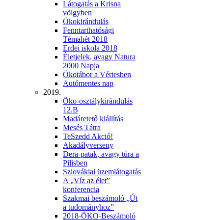
Látogatás a Krisna
völgyben
Ökokirándulás
Fenntarthatósági
Témahét 2018
Erdei iskola 2018
Életjelek, avagy Natura
2000 Napja
Ökotábor a Vértesben
Autómentes nap
2019.
Öko-osztálykirándulás
12.B
Madáretető kiállítás
Mesés Tátra
TeSzedd Akció!
Akadályverseny
Dera-patak, avagy túra a
Pilisben
Szlovákiai üzemlátogatás
A „Víz az élet”
konferencia
Szakmai beszámoló „Út
a tudományhoz”
2018-ÖKO-Beszámoló