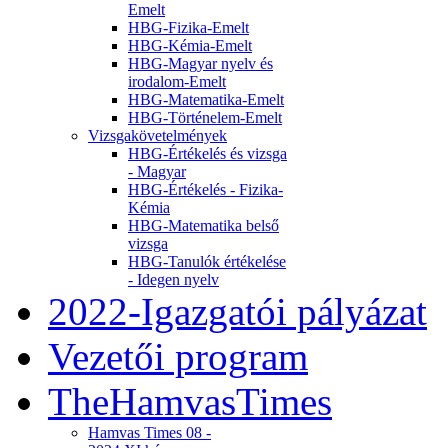
Emelt
HBG-Fizika-Emelt
HBG-Kémia-Emelt
HBG-Magyar nyelv és
irodalom-Emelt
HBG-Matematika-Emelt
HBG-Történelem-Emelt
Vizsgakövetelmények
HBG-Értékelés és vizsga
- Magyar
HBG-Értékelés - Fizika-
Kémia
HBG-Matematika belső
vizsga
HBG-Tanulók értékelése
- Idegen nyelv
2022-Igazgatói pályázat
Vezetői program
TheHamvasTimes
Hamvas Times 08 -