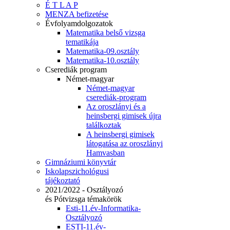
É T L A P
MENZA befizetése
Évfolyamdolgozatok
Matematika belső vizsga
tematikája
Matematika-09.osztály
Matematika-10.osztály
Cserediák program
Német-magyar
Német-magyar
cserediák-program
Az oroszlányi és a
heinsbergi gimisek újra
találkoztak
A heinsbergi gimisek
látogatása az oroszlányi
Hamvasban
Gimnáziumi könyvtár
Iskolapszichológusi
tájékoztató
2021/2022 - Osztályozó
és Pótvizsga témakörök
Esti-11.év-Informatika-
Osztályozó
ESTI-11.év-