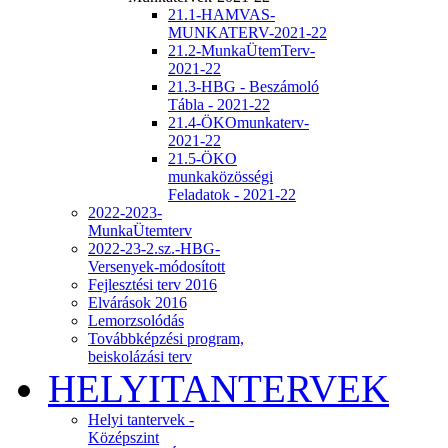
21.1-HAMVAS-
MUNKATERV-2021-22
21.2-MunkaÜtemTerv-
2021-22
21.3-HBG - Beszámoló
Tábla - 2021-22
21.4-ÖKOmunkaterv-
2021-22
21.5-ÖKO
munkaközösségi
Feladatok - 2021-22
2022-2023-
MunkaÜtemterv
2022-23-2.sz.-HBG-
Versenyek-módosított
Fejlesztési terv 2016
Elvárások 2016
Lemorzsolódás
Továbbképzési program,
beiskolázási terv
HELYITANTERVEK
Helyi tantervek -
Középszint