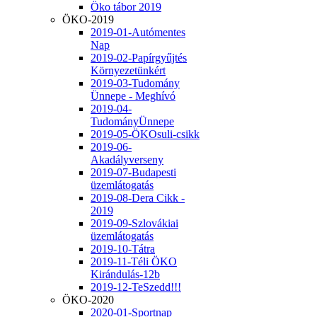
Öko tábor 2019
ÖKO-2019
2019-01-Autómentes
Nap
2019-02-Papírgyűjtés
Környezetünkért
2019-03-Tudomány
Ünnepe - Meghívó
2019-04-
TudományÜnnepe
2019-05-ÖKOsuli-csikk
2019-06-
Akadályverseny
2019-07-Budapesti
üzemlátogatás
2019-08-Dera Cikk -
2019
2019-09-Szlovákiai
üzemlátogatás
2019-10-Tátra
2019-11-Téli ÖKO
Kirándulás-12b
2019-12-TeSzedd!!!
ÖKO-2020
2020-01-Sportnap