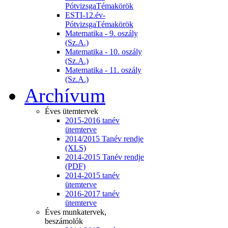
PótvizsgaTémakörök
ESTI-12.év-
PótvizsgaTémakörök
Matematika - 9. oszály
(Sz.A.)
Matematika - 10. oszály
(Sz.A.)
Matematika - 11. oszály
(Sz.A.)
Archívum
Éves ütemtervek
2015-2016 tanév
ütemterve
2014/2015 Tanév rendje
(XLS)
2014-2015 Tanév rendje
(PDF)
2014-2015 tanév
ütemterve
2016-2017 tanév
ütemterve
Éves munkatervek,
beszámolók