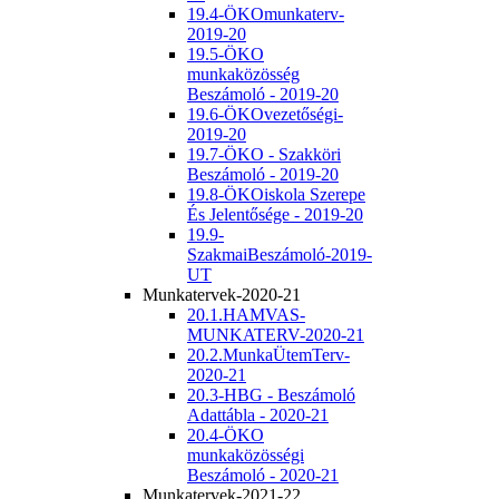
19.4-ÖKOmunkaterv-
2019-20
19.5-ÖKO
munkaközösség
Beszámoló - 2019-20
19.6-ÖKOvezetőségi-
2019-20
19.7-ÖKO - Szakköri
Beszámoló - 2019-20
19.8-ÖKOiskola Szerepe
És Jelentősége - 2019-20
19.9-
SzakmaiBeszámoló-2019-
UT
Munkatervek-2020-21
20.1.HAMVAS-
MUNKATERV-2020-21
20.2.MunkaÜtemTerv-
2020-21
20.3-HBG - Beszámoló
Adattábla - 2020-21
20.4-ÖKO
munkaközösségi
Beszámoló - 2020-21
Munkatervek-2021-22