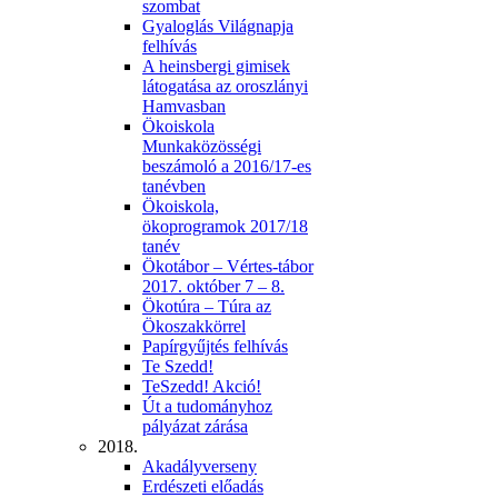
szombat
Gyaloglás Világnapja
felhívás
A heinsbergi gimisek
látogatása az oroszlányi
Hamvasban
Ökoiskola
Munkaközösségi
beszámoló a 2016/17-es
tanévben
Ökoiskola,
ökoprogramok 2017/18
tanév
Ökotábor – Vértes-tábor
2017. október 7 – 8.
Ökotúra – Túra az
Ökoszakkörrel
Papírgyűjtés felhívás
Te Szedd!
TeSzedd! Akció!
Út a tudományhoz
pályázat zárása
2018.
Akadályverseny
Erdészeti előadás