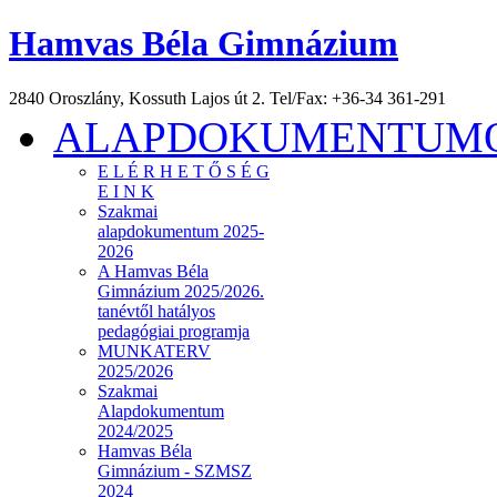
Hamvas Béla Gimnázium
2840 Oroszlány, Kossuth Lajos út 2. Tel/Fax: +36-34 361-291
ALAPDOKUMENTUMOK
E L É R H E T Ő S É G
E I N K
Szakmai
alapdokumentum 2025-
2026
A Hamvas Béla
Gimnázium 2025/2026.
tanévtől hatályos
pedagógiai programja
MUNKATERV
2025/2026
Szakmai
Alapdokumentum
2024/2025
Hamvas Béla
Gimnázium - SZMSZ
2024