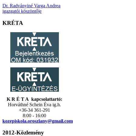
Dr. Radványiné Varga Andrea
igazgatói köszöntője
KRÉTA
K R É T A kapcsolattartó:
Horváthné Schein Éva ig.h.
+36-34 361-291
8:00 - 16:00
kozepiskola.
oroszlany@gmail.com
2012-Közlemény