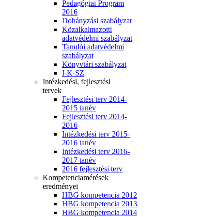
Pedagógiai Program
2016
Dohányzási szabályzat
Közalkalmazotti
adatvédelmi szabályzat
Tanulói adatvédelmi
szabályzat
Könyvtári szabályzat
I-K-SZ
Intézkedési, fejlesztési
tervek
Fejlesztési terv 2014-
2015 tanév
Fejlesztési terv 2014-
2016
Intézkedési terv 2015-
2016 tanév
Intézkedési terv 2016-
2017 tanév
2016 fejlesztési terv
Kompetenciamérések
eredményei
HBG kompetencia 2012
HBG kompetencia 2013
HBG kompetencia 2014