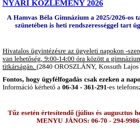
NYÁRI KÖZLEMÉNY 2026
A Hamvas Béla Gimnázium a 2025/2026-os ta
szünetében is heti rendszerességgel tart üg
Hivatalos ügyintézésre az ügyeleti napokon -sze
van lehetőség, 9:00-14:00 óra között a gimnáziu
titkárságán.
(2840 OROSZLÁNY, Kossuth Lajos ú
Fontos, hogy ügyfélfogadás csak ezeken a nap
Információ kérhető a
06-34 - 361-291
-es telefon
Tűz esetén értesítendő (július és augusztus 
MENYU JÁNOS: 06-70 - 294-9986