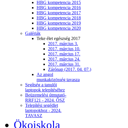
HBG kompetencia 2015
HBG kompetencia 2016
HBG kompetencia 2017
HBG kompetencia 2018
HBG kompetencia 2019
HBG kompetencia 2020
Galériák
Teke élet egészség 2017
2017. március 3.
2017. március 10.
2017. március 17.
2017. március 24.
2017. március 31.
Zárónap (2017. 04. 07.)
Az angol
munkaközösség tavasza
Segítség a tanulói
laptopok telepítéséhez
Beüzemelési útmutató-
RRF121 - 2024. ŐSZ
Telepítési segédlet
laptopokhoz - 2024.
TAVASZ
Ökoiskola