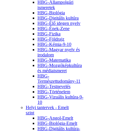
HBG-Állampolgári
ismeretek
HBG-Biológia
HBG-Digitális kultúra
HBG-Élő idegen nyelv
HBG-Ének-Zene
HBG-Fizika
HBG-Földrajz
HBG-Kémia-9-10
HBG-Magyar nyelv és
irodalom
HBG-Matematika
HBG-Mozgóképkultúra
és médiaismeret
HBG-
Természettudomány-11
HBG-Testnevelés
HBG-Történelem
HBG-Vizuális kultúra-9-
10
Helyi tantervek - Emelt
szint
HBG-Angol-Emelt
HBG-Biológia-Emelt
HBG-Digitális kultúra-