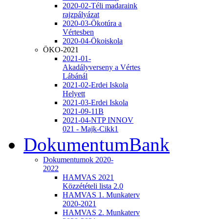
2020-02-Téli madaraink
rajzpályázat
2020-03-Ökotúra a
Vértesben
2020-04-Ökoiskola
ÖKO-2021
2021-01-
Akadályverseny a Vértes
Lábánál
2021-02-Erdei Iskola
Helyett
2021-03-Erdei Iskola
2021-09-11B
2021-04-NTP INNOV
021 - Majk-Cikk1
DokumentumBank
Dokumentumok 2020-
2022
HAMVAS 2021
Közzétételi lista 2.0
HAMVAS 1. Munkaterv
2020-2021
HAMVAS 2. Munkaterv