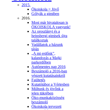
2015.
Ökoiskola = Jövő
Gólyák a gimiben
2016.
Most már hivatalosan is
ÖKOISKOLA vagyunk!
Az oroszlányi és a
heinsbergi gimisek újra
találkoztak
Vadállatok a házunk
táján
„A mi erdőnk”,
kalandozás a Majki
parkerdőben
Autómentes nap 2016
Beszámoló a 2016-ban
végzett kutatásainkról
Faültetés
Kutatótábor a Vértesben
Múltunk és jövőnk a
jelen tükrében
Öko-munkaközösség
beszámoló
Ökoiskola tervezett