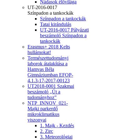
Nádasok élővilága
UT-2016-0017
Színpadon a tankockák
Színpadon a tankockák
Tatai kirándulás
UT-2016-0017 Pályázati
beszámoló Színpadon a
tankockák
Erasmus+ 2018 Kelts
hullámokat!
Természettudományi
laborok átalakítása a
Hamvas Béla
Gimnáziumban EFOP-
4.1.3-17-2017-00123
UT2018-0001 Szakmai
beszámoló „Út a
tudományhoz”
NTP_INNOV_021-
Majki parkerdő
mikroklimatikus
viszonyai
1. Majk - Kezdés
2. Zirc
3. Meteorológiai