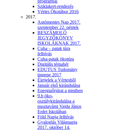
programjai
Sziklakert-rendezés
Vértes Ökotábor 2016
2017.
Autómentes Nap 2017.
szeptember 22. péntek
BESZÁMOLÓ
JEGYZŐKÖNYV
ISKOLÁKNAK 2017.
Cuha – patak túra
felhívás
Cuha-patak ökotúra
Digitális témahét
EDUTUS Tudomány
ünnepe 2017
Életjelek a Vértesből
Január első kirándulása
Energiaőrjárat a gimiben
9.b öko-
osztálykirándulása a
pusztavámi Vajda János
Erdei Iskolában
Föld Napja felhívás
Gyaloglás Világnapja
2017. október 14.