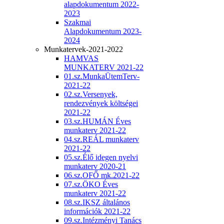
alapdokumentum 2022-
2023
Szakmai
Alapdokumentum 2023-
2024
Munkatervek-2021-2022
HAMVAS
MUNKATERV 2021-22
01.sz.MunkaÜtemTerv-
2021-22
02.sz.Versenyek,
rendezvények költségei
2021-22
03.sz.HUMÁN Éves
munkaterv 2021-22
04.sz.REÁL munkaterv
2021-22
05.sz.Élő idegen nyelvi
munkaterv 2020-21
06.sz.OFŐ mk.2021-22
07.sz.ÖKO Éves
munkaterv 2021-22
08.sz.IKSZ általános
információk 2021-22
09.sz.Intézményi Tanács