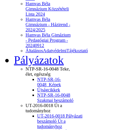
Hamvas Béla
Gimnázium Közzétételi
Lista 2024
Hamvas Béla
Gimnázium - Házirend -
2024/2025
Hamvas Béla Gimázium
- Pedagógiai Program -
20240912
ÁltalánosAdatvédelmiTájékoztató
Pályázatok
NTP-SR-16-0048 Teke,
élet, egészség
NTP-SR-16-
0048_Képek
Újságcikkek
NTP-SR-16-0048
Szakmai beszámoló
UT-2016-0018 Út a
tudományhoz
UT-2016-0018 Pályázati
beszámoló Út a
tudományhoz