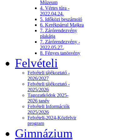
Múzeum
4. Vértes túra -
2022.04.24.
5. Időközi beszámoló
6. Kerékpárral Majkra
7. Zárórendezvény
plakátja
7. Zárórendezvény -
2022.05.27.
8. Fényes tanösvény
Felvételi
Felvételi tájékoztató -
2026/2027
Felvételi tájékoztató -
2025/2026
Tagozatkódok 2025-
2026 tanév
Felvételi Információk
2025/2026
Felvételi-2024-Közfelvir
program
Gimnázium